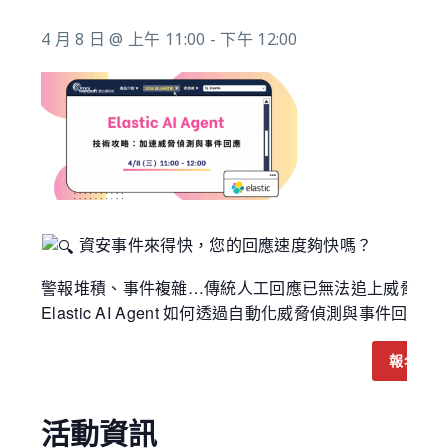
4 月 8 日 @ 上午 11:00
-
下午 12:00
資安事件來得快，您的回應速度夠快嗎？
警報堆積、事件複雜…傳統人工回應已無法追上威脅速
Elastic AI Agent 如何透過自動化威脅偵測與事
報名 04
活動資訊