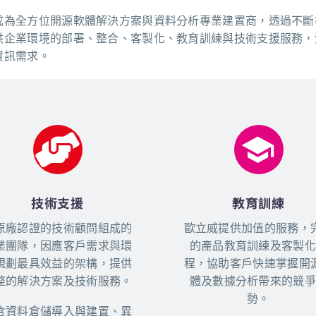
成為全方位開源軟體解決方案與資料分析專業建置商，透過不斷
供企業環境的部署、整合、客製化、教育訓練與技術支援服務，
資訊需求。
To A World Of Premium Online Gaming With Our Exclusiv
os For Arab Players In 2024! If You’re On The Hunt For An
e That Combines Luxury, Excitement, And The Chance To
Our Meticulously Selected List Of Top-Rated Casinos Cater
ab Player, Offering A Diverse Range Of Games From Slots
n A Secure And Culturally Respectful Environment. Step I
e Bold, And Your Next Big Win Is Just A Click Away. Explo
re
زر الصفحة
And Start Your Journey Towards Winning Big 
技術支援
教育訓練
原廠認證的技術顧問組成的
歐立威提供加值的服務，
業團隊，因應客戶需求與環
的產品教育訓練及客製化
規劃最具效益的架構，提供
程，協助客戶快速掌握開
整的解決方案及技術服務。
體及數據分析帶來的競爭
勢。
含資料倉儲導入與建置、異