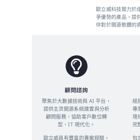
歐立威科技致力於
爭優勢的產品，提
伴對於開源軟體的
Unlock The Door 
Best Online Casin
Gaming Experienc
Look No Further. 
The Discerning Ar
Tables, All Withi
Fortune Favors Th
Online Casino He
顧問諮詢
聚焦於大數據技術與 AI 平台，
經
提供主流開源系統建置與分析
專
顧問服務，協助客戶數位轉
境
型、IT 現代化。
完
歐立威具有豐富的專案經驗，
包