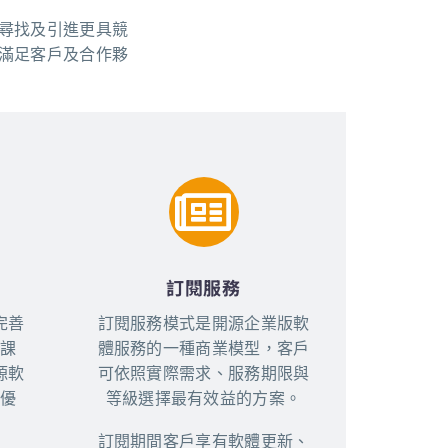
尋找及引進更具競
滿足客戶及合作夥
e Guide To The
 Extraordinary
 Win Real Money,
s Specifically To
 To Live Dealer
nto A Realm Where
re Your Ultimate
Today!
訂閱服務
完善
訂閱服務模式是開源企業版軟
課
體服務的一種商業模型，客戶
源軟
可依照實際需求、服務期限與
優
等級選擇最有效益的方案。
訂閱期間客戶享有軟體更新、