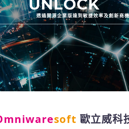
U
N
L
O
C
K
透過開源企業版達到敏捷效率及創新商
Omniware
soft
歐立威科