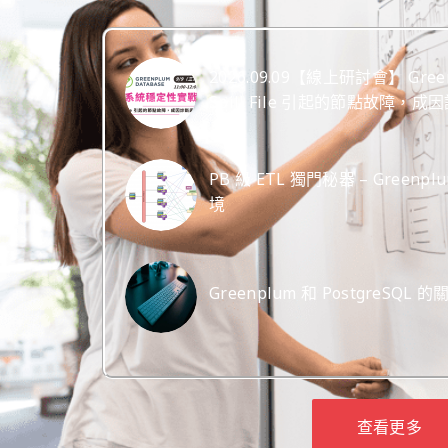
2026.09.09【線上研討會】 Gr
Spill File 引起的節點故障，
PB 級 ETL 獨門秘器 – Greenp
境
Greenplum 和 PostgreSQL
查看更多