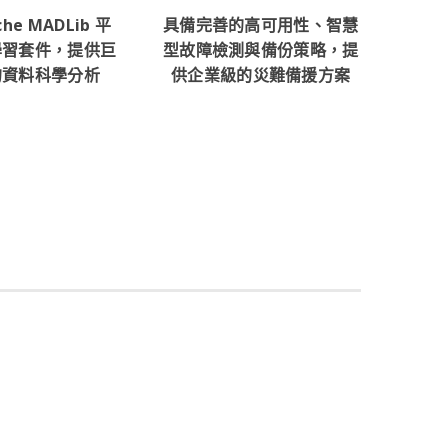
he MADLib 平
具備完善的高可用性、智慧
學習套件，提供巨
型故障檢測與備份策略，提
的資料科學分析
供企業級的災難備援方案
enplum 成功案例
Greenplum 獲得成功，您也可以！