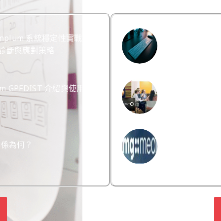
eenplum 系統穩定性實戰：
西南航空：Piv
成因診斷與應對策略
改造
lum GPFDIST 介紹與使用情
Greenplum：
DMG Media 使
 的關係為何？
服務