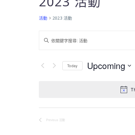
2023 活動
活動
2023 活動
活
Enter
Keyword.
動
Search
For
Search
Upcoming
Today
活
Select
and
動
Date.
By
Views
T
Keyword.
Navigation
Previous
活動