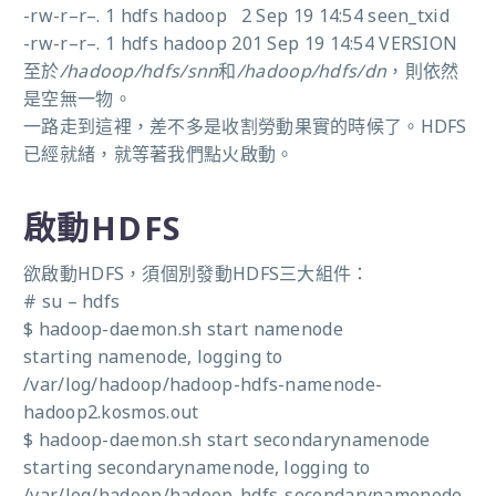
-rw-r–r–. 1 hdfs hadoop 2 Sep 19 14:54 seen_txid
-rw-r–r–. 1 hdfs hadoop 201 Sep 19 14:54 VERSION
至於
/hadoop/hdfs/snn
和
/hadoop/hdfs/dn
，則依然
是空無一物。
一路走到這裡，差不多是收割勞動果實的時候了。HDFS
已經就緒，就等著我們點火啟動。
啟動HDFS
欲啟動HDFS，須個別發動HDFS三大組件：
# su – hdfs
$ hadoop-daemon.sh start namenode
starting namenode, logging to
/var/log/hadoop/hadoop-hdfs-namenode-
hadoop2.kosmos.out
$ hadoop-daemon.sh start secondarynamenode
starting secondarynamenode, logging to
/var/log/hadoop/hadoop-hdfs-secondarynamenode-