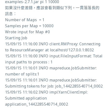
examples-2.7.1.jar pi 1 10000
如果沒什麼差錯，應該會看到類似下列，一貫落落長的
訊息：
Number of Maps = 1
Samples per Map = 10000
Wrote input for Map #0
Starting Job
15/09/15 11:16:00 INFO client.RMProxy: Connecting
to ResourceManager at localhost/127.0.0.1:8032
15/09/15 11:16:00 INFO input.FileInputFormat: Total
input paths to process : 1
15/09/15 11:16:01 INFO mapreduce.JobSubmitter:
number of splits:1
15/09/15 11:16:01 INFO mapreduce.JobSubmitter:
Submitting tokens for job: job_1442285540714_0002
15/09/15 11:16:02 INFO impl.YarnClientImpl:
Submitted application
application_1442285540714_0002