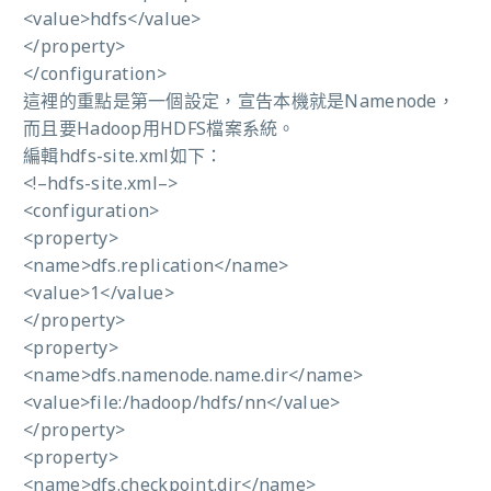
<value>hdfs</value>
</property>
</configuration>
這裡的重點是第一個設定，宣告本機就是Namenode，
而且要Hadoop用HDFS檔案系統。
編輯hdfs-site.xml如下：
<!–hdfs-site.xml–>
<configuration>
<property>
<name>dfs.replication</name>
<value>1</value>
</property>
<property>
<name>dfs.namenode.name.dir</name>
<value>file:/hadoop/hdfs/nn</value>
</property>
<property>
<name>dfs.checkpoint.dir</name>