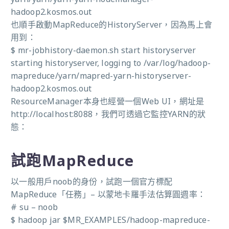
hadoop2.kosmos.out
也順手啟動MapReduce的HistoryServer，因為馬上會
用到：
$ mr-jobhistory-daemon.sh start historyserver
starting historyserver, logging to /var/log/hadoop-
mapreduce/yarn/mapred-yarn-historyserver-
hadoop2.kosmos.out
ResourceManager本身也經營一個Web UI，網址是
http://localhost:8088，我們可透過它監控YARN的狀
態：
試跑MapReduce
以一般用戶noob的身份，試跑一個官方標配
MapReduce「任務」– 以蒙地卡羅手法估算圓週率：
# su – noob
$ hadoop jar $MR_EXAMPLES/hadoop-mapreduce-