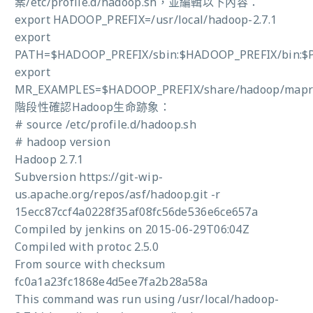
案/etc/profile.d/hadoop.sh，並編輯以下內容：
export HADOOP_PREFIX=/usr/local/hadoop-2.7.1
export
PATH=$HADOOP_PREFIX/sbin:$HADOOP_PREFIX/bin:$
export
MR_EXAMPLES=$HADOOP_PREFIX/share/hadoop/mapr
階段性確認Hadoop生命跡象：
# source /etc/profile.d/hadoop.sh
# hadoop version
Hadoop 2.7.1
Subversion https://git-wip-
us.apache.org/repos/asf/hadoop.git -r
15ecc87ccf4a0228f35af08fc56de536e6ce657a
Compiled by jenkins on 2015-06-29T06:04Z
Compiled with protoc 2.5.0
From source with checksum
fc0a1a23fc1868e4d5ee7fa2b28a58a
This command was run using /usr/local/hadoop-