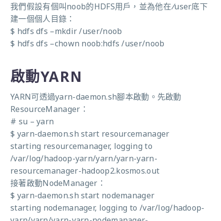
我們假設有個叫noob的HDFS用戶，並為他在
/
user底下
建一個個人目錄：
$ hdfs dfs –mkdir /user/noob
$ hdfs dfs –chown noob:hdfs /user/noob
啟動YARN
YARN可透過yarn-daemon.sh腳本啟動。先啟動
ResourceManager：
# su – yarn
$ yarn-daemon.sh start resourcemanager
starting resourcemanager, logging to
/var/log/hadoop-yarn/yarn/yarn-yarn-
resourcemanager-hadoop2.kosmos.out
接著啟動NodeManager：
$ yarn-daemon.sh start nodemanager
starting nodemanager, logging to /var/log/hadoop-
yarn/yarn/yarn-yarn-nodemanager-