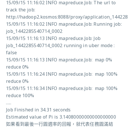
15/09/15 11:16:02 INFO mapreduce.Job: The url to
track the job:
http://hadoop2.kosmos:8088/proxy/application_14422
15/09/15 11:16:02 INFO mapreduce.Job: Running job:
job_1442285540714_0002
15/09/15 11:16:13 INFO mapreduce.Job: Job
job_1442285540714_0002 running in uber mode :
false
15/09/15 11:16:13 INFO mapreduce.Job: map 0%
reduce 0%
15/09/15 11:16:24 INFO mapreduce.Job: map 100%
reduce 0%
15/09/15 11:16:34 INFO mapreduce.Job: map 100%
reduce 100%
…..
Job Finished in 34.31 seconds
Estimated value of Pi is 3.14080000000000000000
如果看到最後一行圓週率的回報，就代表任務圓滿結