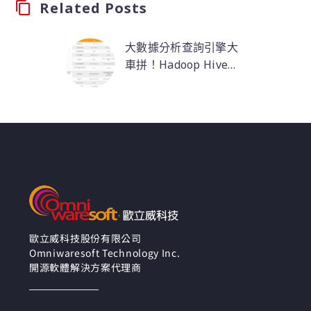
Related Posts
大數據分析查詢引擎大
車拼！Hadoop Hive
VS. Impala 是競爭還是
Impala 與 Hive 都是構
相輔相成？
建在 Hadoop 之上的資
料查詢工具，但許多人
卻不清楚它們各自的特
色與使用情境。其實，
從它們的名字就可以略
知一二，Hive 是大資料
倉儲工具，像蜂巢一樣
貯藏了很多蜂蜜，但卻
無法快速拿出來；
歐立威科技股份有限公司
Omniwaresoft Technology Inc.
Impala 可以讀寫 Hive
開源軟體解決方案代理商
資料，速度和羚羊一樣
飛快…本篇文章將從
Hive 與 Impala 的基本