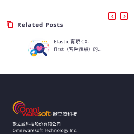
Related Posts
Elastic 實現 CX-
first（客戶體驗）的方
法
客戶體驗取決於高效應
用程式，有效克服 CX 挑
戰可以為開發人員以及
企業帶來好處。因此，
客戶至上的思維需要採
用 DevOps 原則，例
如：收集遙測資料以及
使用 APM 等工具進行分
析。真正了解應用程式
的生產性能特徵和最終
歐立威科技股份有限公司
Omniwaresoft Technology Inc.
使用者體驗，以在