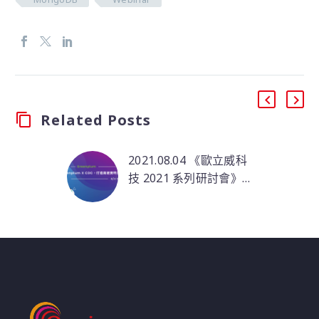
Related Posts
2021.08.04 《歐立威科
技 2021 系列研討會》
8/4 | Greenplum X
企業收集數據的一直在
CDC，打造高速實時流
變化，資料庫如何在每
數據處理引擎
次數據更改時做出反
應，而無需更改修改數
據的應用程序呢？ 本次
活動分享如何以
Greenplum 整合