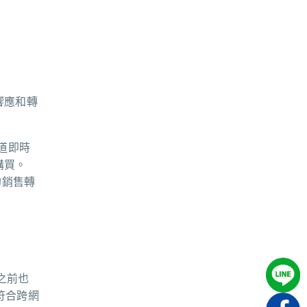
響應和轉
道即時
購買。
的銷售轉
之前也
符合跨網