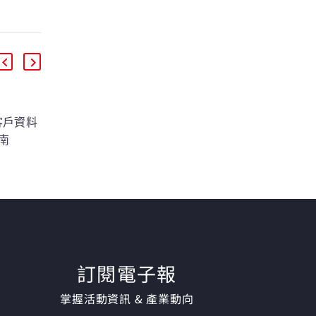
種客戶資料
Celebrus 成功案例－網
南
路零售商透過客戶分群
的核心，
提高 14% 轉換率
網路購物的便利性改變
整客戶
了客戶行為，這家大型
門別
網路零售商早已洞察銷
需求的
售的巨大變化。他們選
 的一項
擇 Celebrus 來處理所
搜集來
有線上客戶互動的數位
置和使
資料搜集，包括每次點
訂閱電子報
，將它
擊、搜尋、購物籃變化
掌握活動資訊 & 產業動向
和驗
和購買。所有資料都被
資料被
即時輸入 Teradata 資