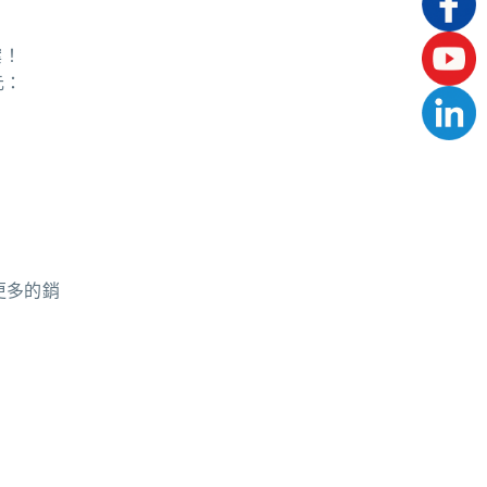
案！
元：
更多的銷