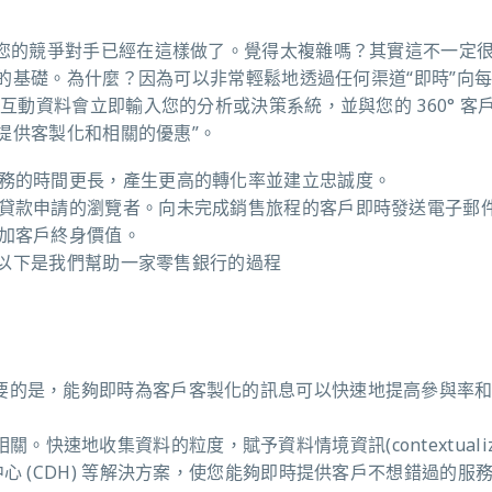
而您的競爭對手已經在這樣做了。覺得太複雜嗎？其實這不一定
的基礎。為什麼？因為可以非常輕鬆地透過任何渠道“即時”向
的互動資料會立即輸入您的分析或決策系統，並與您的
360
°
客
提供客製化和相關的優惠”。
務的時間更長，產生更高的轉化率並建立忠誠度。
貸款申請的瀏覽者。向未完成銷售旅程的客戶即時發送電子郵
加客戶終身價值。
以下是我們幫助一家零售銀行的過程
要的是，能夠即時為客戶客製化的訊息可以快速地提高參與率
關。快速地收集資料的粒度，賦予資料情境資訊(contextualiz
中心
(CDH)
等解決方案，使您能夠即時提供客戶不想錯過的服