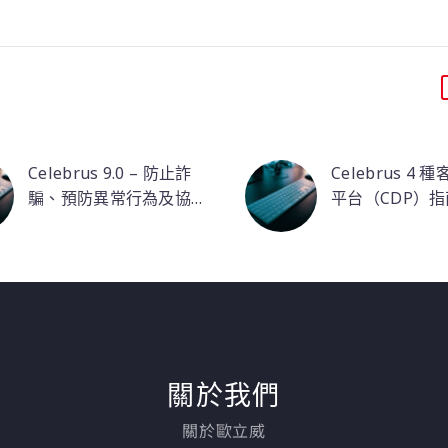
Celebrus 9.0 – 防止詐
Celebrus 4 
騙、預防異常行為及協
平台（CDP）指
助行銷決策
Celebrus 的第 9 版具有
CDP 解決方案
即時建模環境，使
是透過搜集和彙
Celebrus 能夠在幾毫秒
資料，將它們分
內以高度準確的多樣性
類，以滿足業務
來評分客戶資料。
所有面向。CDP
Celebrus 將互動過程與
特色為，它能夠
評分環境連接起來，並
自不同管道、裝
關於我們
使異常檢測能夠在幾毫
用者的巨量資料
秒內發生。傳統上，異
們結構化、整理
關於歐立威
常檢測依賴客戶的靜態
證，以確保這些