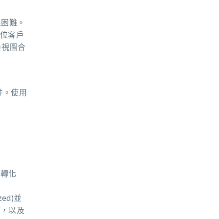
很困難。
每位客戶
戶視圖
合
件。使用
和轉化
ed)並
務，以及