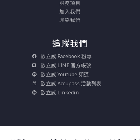
服務項目
資料或交易相關的資料
有效的利用。
加入我們
來識別與預期規範的偏
聯絡我們
差。
追蹤我們
歐立威 Facebook 粉專
歐立威 LINE 官方帳號
歐立威 Youtube 頻道
歐立威 Accupass 活動列表
歐立威 Linkedin