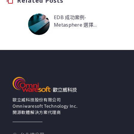
Related Posts
EDB 成功案例-
Metasphere 選擇
Postgres 和 EDB 解鎖
透過 EDB 的協助，
新機遇
Metasphere 成功地在
不影響客戶的情況下，
將主機託管與地端環境
從 Oracle 遷移至
PostgreSQL。為此，
Metasphere 拓展了它
們下一代 Canvas 平台
的商業機遇，這樣
Metasphere 不僅能夠
歐立威科技股份有限公司
Omniwaresoft Technology Inc.
提供基於 Postgres 的低
開源軟體解決方案代理商
價地端解決方案。