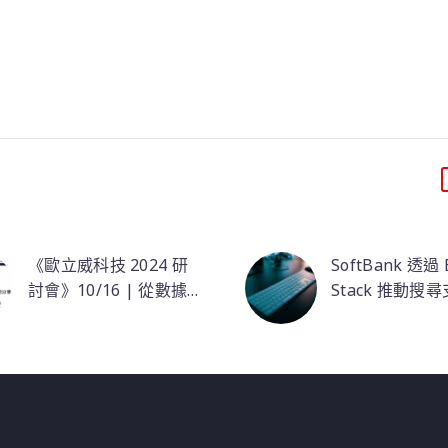
《歐立威科技 2024 研
SoftBank 透過 E
討會》10/16 | 從數據
Stack 推動搜
到智慧：ELK在AI/ML的
本場研討會，Elastic 原
務監控和詐欺檢
SoftBank Paym
產業應用案例分享
廠講師將深入探討
Service 的行
Elastic 的 AI 驅動擴展
為了創造更強大
偵測與響應（XDR）技
性，利用 Elastic
術，如何幫助企業有效
的 Kibana 對
地探測和應對未曾見過
建立視覺化儀表