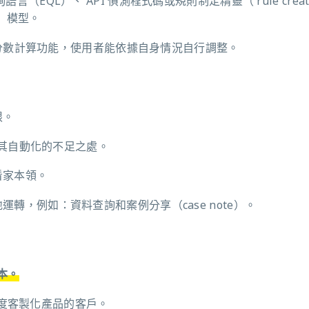
言（EQL）、 API 偵測程式碼或規則制定精靈（ rule creat
L）模型。
支援風險分數計算功能，使用者能依據自身情況自行調整。
限。
，彌補其自動化的不足之處。
看家本領。
地運轉，例如：資料查詢和案例分享（case note）。
成本。
尋求高度客製化產品的客戶。