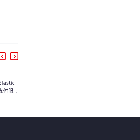
lastic
《歐立威科技 2024 研
尋支付服
討會》12/11 |
測
ent
Elasticsearch 年末終極
本場研討會，Elastic 原
動支付服務
指南：社群版 vs. 企業
廠講師將深入探討
的可見
版，助您決勝 2025！
Elastic 的 AI 驅動擴展
 Stack
偵測與響應（XDR）技
交易資料
術，如何幫助企業有效
板，幫
地探測和應對未曾見過