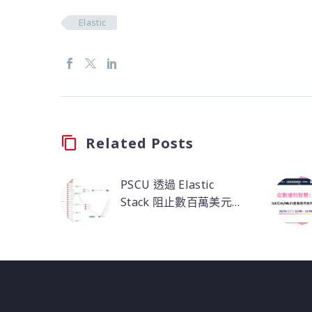
Elastic
Related Posts
PSCU 透過 Elastic
Stack 阻止數百萬美元
的金融詐騙
PSCU 透過 Elastic
Stack 的機器學習和告
警功能，運用關聯分析
在金融詐騙影響會員帳
戶之前主動檢測並消
除。並借助安全功能提