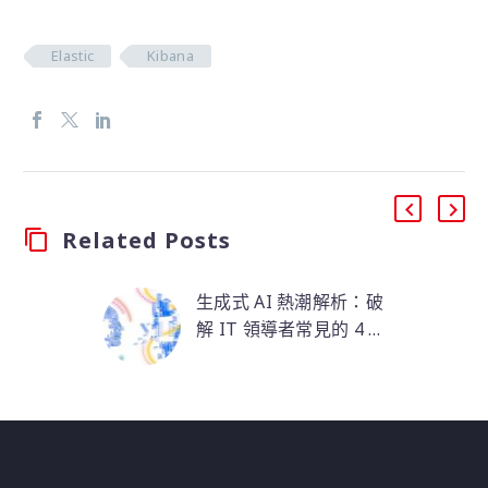
Elastic
Kibana
Related Posts
生成式 AI 熱潮解析：破
解 IT 領導者常見的 4 大
迷思
不可否認，生成式
AI（Generative AI /
GenAI） 正在重塑 IT
的未來，甚至可能改變
整個世界。根據