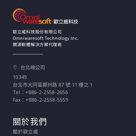
Forrester 於 2024 年進
行的一項調查，有 67%
的 AI 決策者表示，組織
計劃在未來一年加大對
生成式 AI 的投資。
歐立威科技股份有限公司
Omniwaresoft Technology Inc.
但問題來了：哪些只是
開源軟體解決方案代理商
「生成式 AI 熱潮
（hype）」？又有哪些
才是真正值得長期投入
台北總公司
的技術？IT 與企業決策
10349
者又該如何分辨真實能
台北市大同區鄭州路 87 號 11 樓之 1
力與過度期待之間的差
Tel：+886-2-2558-2656
異？
Fax：+886-2-2558-5559
目前的熱潮既令人興
奮，也引發不少質疑 ──
關於我們
從 生成式 AI 如何取得
關於歐立威
資料、安全機制是否完