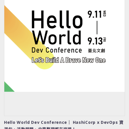
Hello World Dev Conference｜ HashiCorp x DevOps 資