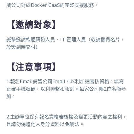
威
公司對於
Docker CaaS
的完整支援服務
。
【邀請對象】
誠摯邀請軟體研發人員、
IT
管理人員
（
敬請攜帶名片，
於簽到時交付
）
【注意事項】
1.
報名Email請留公司Email，以利加速審核資格。填寫
正確手機號碼，以利聯繫和報到。每家公司限2位名額參
加。
2.
主辦單位保有報名資格審核權及變更活動內容之權利，
且請勿偽造他人身分資料以免觸法。