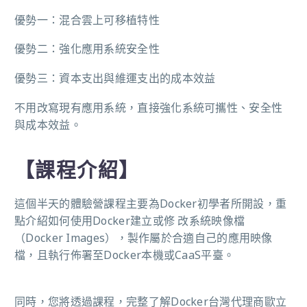
優勢一：混合雲上可移植特性
優勢二：強化應用系統安全性
優勢三：資本支出與維運支出的成本效益
不用改寫現有應用系統，直接強化系統可攜性、安全性
與成本效益。
【課程介紹】
這個半天的
體驗營
課程主要為
Docker
初學者所開設
，
重
點介紹如何使用
Docker
建立或修
改系統映像檔
（
Docker Images
），
製作屬於
合適
自己的
應用
映像
檔
，
且執行
佈署至
Docker
本機或
CaaS
平臺
。
同時
，
您將透過課程
，
完整了解
Docker
台灣代理商歐立