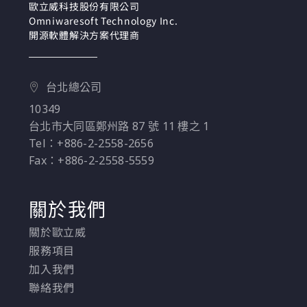
Docker解決方案。該課
歐立威科技股份有限公司
Omniwaresoft Technology Inc.
程包含了針對傳統一體
開源軟體解決方案代理商
式應用程式進行容器化
和現代化的最佳實踐，
也包含了如何從頭開始
台北總公司
構建新的容器化應用程
10349
式，讓這些服務應用是
台北市大同區鄭州路 87 號 11 樓之 1
安全，健壯，高可用
Tel：+886-2-2558-2656
性，具彈性和能自我修
Fax：+886-2-2558-5559
復的。
關於我們
關於歐立威
服務項目
加入我們
聯絡我們