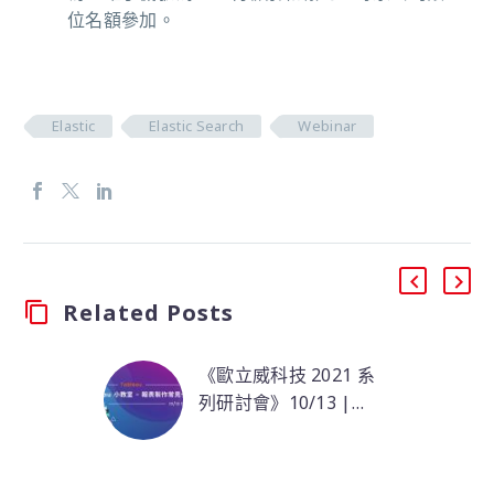
位名額參加。
Elastic
Elastic Search
Webinar
Related Posts
《歐立威科技 2021 系
列研討會》10/13 |
Tableau 小教室 – 報表
在製作一般營收等報表
製作常見卡關情境分享
時，主管或 User 可能
會想聚焦關心某些表現