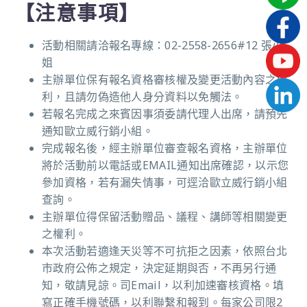
【注意事項】
活動相關請洽報名專線：02-2558-2656#12 張小
姐
主辦單位保有報名資格審核權及變更活動內容之權
利，且請勿偽造他人身分資料以免觸法。
若報名完成之來賓因事須委請代理人出席，請預先
通知歐立威行銷小組。
完成報名後，經主辦單位審查報名資格，主辦單位
將於活動前以電話或EMAIL通知出席確認，以示您
參加資格，若有漏失情事，可逕洽歐立威行銷小組
查詢。
主辦單位得保留活動贈品、議程、講師等相關變更
之權利。
本次活動若適逢天災等不可抗拒之因素，依照台北
市政府公佈之規定，決定延期與否，不再另行通
知，敬請見諒。司Email，以利加速審核資格。填
寫正確手機號碼，以利聯繫和報到。每家公司限2