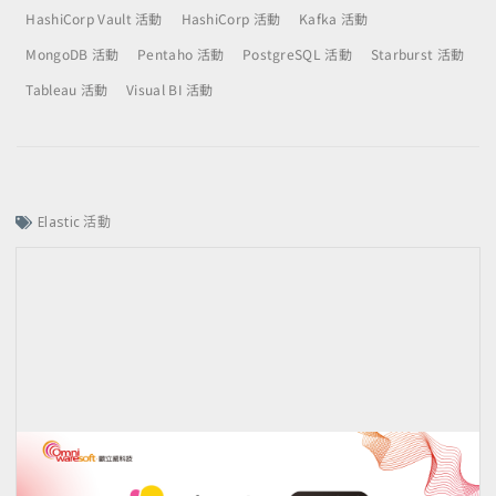
HashiCorp Vault 活動
HashiCorp 活動
Kafka 活動
MongoDB 活動
Pentaho 活動
PostgreSQL 活動
Starburst 活動
Tableau 活動
Visual BI 活動
Elastic 活動