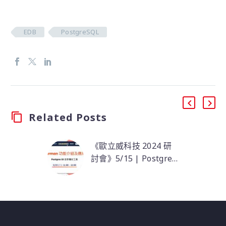
EDB
PostgreSQL
Related Posts
《歐立威科技 2024 研
討會》5/15 | Postgres
最新備份工具 –
本場活動將介紹
Barman 功能介紹及應
BART、Barman 各自的
用
功能，以及使用的比較
差異，並著重演示
Barman 語法介紹、參