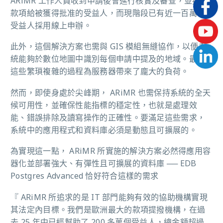
ARiMR 工作人員收到申請後會進行核實及審查，並提撥
款項給被獲得批准的受益人，而現階段已有近一百萬名
受益人採用線上申辦。
此外，這個解決方案也需與 GIS 模組無縫協作，以便系
統能夠於數位地圖中識別每個申請中提及的地域。
最終
這些繁瑣複雜的過程為服務器帶來了龐大的負荷。
然而，即使身處於尖峰期， ARiMR 也需保持系統的全天
候可用性，並確保性能指標的穩定性，也就是處理效
能、錯誤排除及讀寫操作的正確性。要滿足這些需求，
系統中的應用程式和資料庫必須是動態且可擴展的。
為實現這一點， ARiMR 所實施的解決方案必然得應用容
器化並部署強大、有彈性且可擴展的資料庫 ── EDB
Postgres Advanced 恰好符合這樣的需求
『 ARiMR 所追求的是 IT 部門能夠有效的協助機構實現
其法定內目標。我們是歐洲最大的款項提撥機構，在過
去 25 年中已經幫助了 200 多萬個受益人，總金額超過