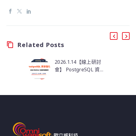
Related Posts
2026.1.14【線上研討
會】 PostgreSQL 資安
强化：EDB PROFILE 全
PostgreSQL 安全，準
面防護解析
備好升級了嗎？
在本次【PostgreSQL
資安強化：EDB
PROFILE 全面防護解
析】線上研討會中，我
們將帶您深入了解如何
運用 EDB PROFILE 機