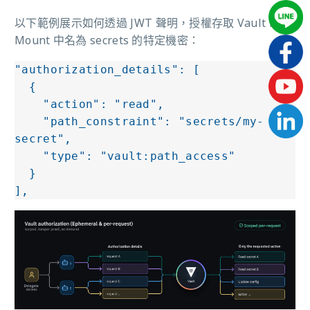
以下範例展示如何透過 JWT 聲明，授權存取 Vault KV
Mount 中名為 secrets 的特定機密：
"authorization_details": [

  {

    "action": "read",

    "path_constraint": "secrets/my-
secret",

    "type": "vault:path_access"

  }

],