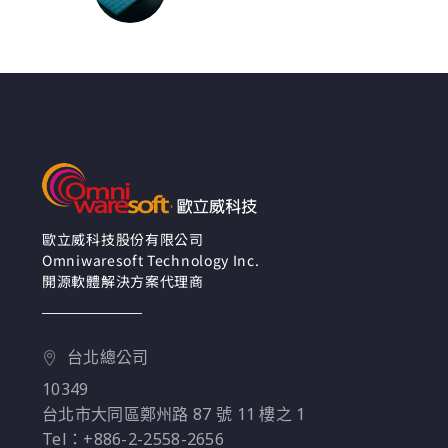
上使用 Operator 模式
ASAPP 在 Kubernetes
實現自動化端到端服務
上使用 Operator 模式
運行 Vault，讓客戶能
夠與 Vault 整合並管理
機密，而無需被任何
SRE 干擾。此篇文章，
我們將討論在 VM 到
Kubernetes 上運行
Vault 的歷程，並討論
在 Kubernetes 上運行
歐立威科技股份有限公司
Omniwaresoft Technology Inc.
的優勢。
開源軟體解決方案代理商
台北總公司
10349
台北市大同區鄭州路 87 號 11 樓之 1
Tel：+886-2-2558-2656