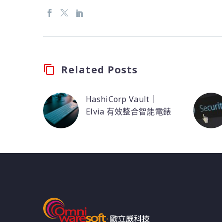
Related Posts
HashiCorp Vault｜
Elvia 有效整合智能電錶
挪威電力公司 Elvia 使
用 HashiCorp
Terraform 和 Vault 強
化其系統，整合
950,000 個智能電錶，
以及跨公用事業雲端和
地端營運平台的機密。
並建立綠能配電的新未