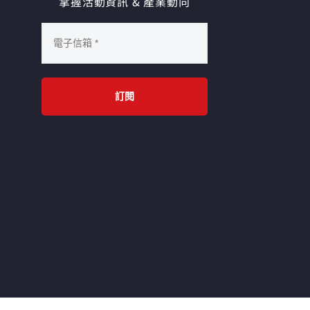
掌握活動資訊 & 產業動向
幅的簡
限，以大幅降低負載平
密鑰管
衡配置時間。
lt 的
I 加密
的密鑰
全的功
訂閱
很有信
上到容
卻只用
一的時
k 說：
不用加
外的學
AWS 和
臨時性的