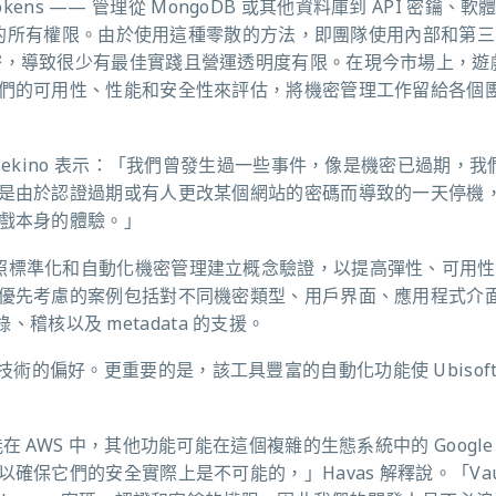
kens —— 管理從 MongoDB 或其他資料庫到 API 密鑰、軟
CI/CD 管道的所有權限。由於使用這種零散的方法，即團隊使用內部和第
理他們的機密，導致很少有最佳實踐且營運透明度有限。在現今市場上，
們的可用性、性能和安全性來評估，將機密管理工作留給各個
ichi Sekino 表示：「我們曾發生過一些事件，像是機密已過期，
是由於認證過期或有人更改某個網站的密碼而導致的一天停機
戲本身的體驗。」
團隊開始依照標準化和自動化機密管理建立概念驗證，以提高彈性、可用
優先考慮的案例包括對不同機密類型、用戶界面、應用程式介
錄、稽核以及 metadata 的支援。
化開源技術的偏好。更重要的是，該工具豐富的自動化功能使 Ubisof
能在 AWS 中，其他功能可能在這個複雜的生態系統中的 Google
保它們的安全實際上是不可能的，」Havas 解釋說。「Vaul