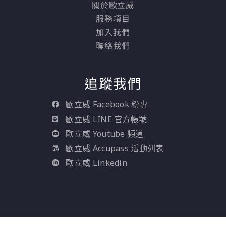
序自動化後，大
關於歐立威
化了分享憑證和
服務項目
理的過程。「Vau
加入我們
動態密鑰以及 AP
聯絡我們
能力，搭配上他
植入以及通訊保
能，讓我們可以
追蹤我們
心的把應用系統
器系統中，但是
歐立威 Facebook 粉專
了以前的幾分之
歐立威 LINE 官方帳號
間」，Van Dij
歐立威 Youtube 頻道
「我們現在可以
歐立威 Accupass 活動列表
人加成本或加額
歐立威 Linkedin
習曲線之下，在 
Azure 中管理
密鑰」。