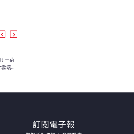
ult ㄧ荷
HashiCorp Vaultㄧ
於雲端安
Github 在 Vault 的陪伴
企業資安
下成為全球首屈一指的
HashiCorp Terraform
中央控
開源社群
幫助 GitHub 開發團隊
料庫，
建立了一個自助服務的
鑰政策
商業模式。此外 Vault
系統和
取代手動機密管理功
這個獨
能，只要部署應用程
，透過
式，就會自動導入機
訂閱電子報
工的程
密，方便管理憑證和權