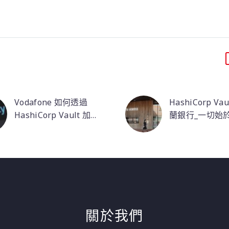
Vodafone 如何透過
HashiCorp Va
HashiCorp Vault 加速
蘭銀行_一切始
數據安全，開創新局面
在數位時代，數據安全
控
透過 Vault，
是企業營運的基石。對…
團隊建置了一套
管的密鑰管理資
消除了人為將密
應用在新的應用
主機中的流程。
立於雲外的架構
關於我們
將許多耗時且費