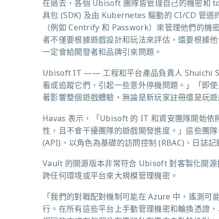
在過去，各個 Ubisoft 團隊皆管理自己的機密和 to
具包 (SDK) 及由 Kubernetes 驅動的 
（例如 Centrify 和 Passwork）來管
者不僅要根據遊戲設計和玩法來評估，還要根據他
一定會給開發者和品牌引來問題。
Ubisoft IT —— 工程和平台產品負責人 Shu
看或追蹤它們，引起一些意外停機問題。」「即使
著影響整個遊戲體驗，無論是新玩家註冊還是玩遊
Havas 表示，「Ubisoft 的 IT 和資安
性，且不會干擾團隊的遊戲開發進度。」這些團隊
(API)、以角色為基礎的訪問控制 (RBAC)、日誌記
Vault 的開源版本非常符合 Ubisoft 對客製
跨任何環境或平台來大規模管理機密。
「我們的
對戰配對機制
可能在 Azure 中，遙測可
行。在所有這些平台上手動管理機密和輪換憑證，以確