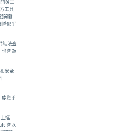
體開發工
三方工具
遊戲開發
團隊似乎
我們無法查
，也會顯
性和安全
面
t 能幾乎
 上運
t 會以