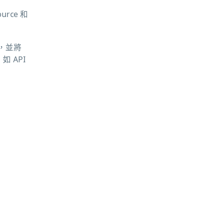
urce 和
，並將
 API