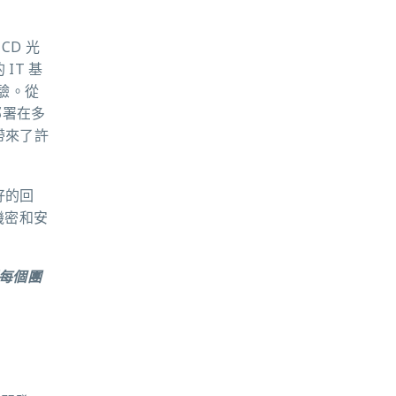
CD 光
IT 基
驗。從
部署在多
帶來了許
好的回
理機密和安
保每個團