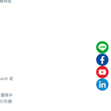
浪費時間
lt 是
有團隊中
用它的團