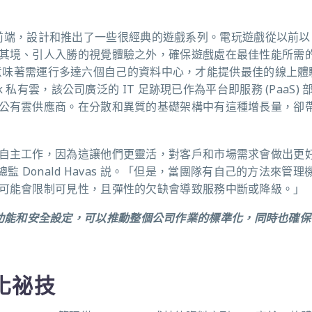
發的最前端，設計和推出了一些很經典的遊戲系列。電玩遊戲從以前以 
境、引人入勝的視覺體驗之外，確保遊戲處在最佳性能所需的 
，這意味著需運行多達六個自己的資料中心，才能提供最佳的線上體
 私有雲，該公司廣泛的 IT 足跡現已作為平台即服務 (PaaS) 
公有雲供應商。在分散和異質的基礎架構中有這種增長量，卻
自主工作，因為這讓他們更靈活，對客戶和市場需求會做出更
總監 Donald Havas 説。「但是，當團隊有自己的方法來管
可能會限制可見性，且彈性的欠缺會導致服務中斷或降級。」
有特性、功能和安全設定，可以推動整個公司作業的標準化，同時也確
化祕技