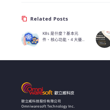
Related Posts
K8s 是什麼？基本元
件、核心功能、4 大優
點一次看！
Kubernetes（K8s）是
什麼？本文從容器化技
術切入，帶你一次掌握
K8s 的 Master 與
Worker 雙基本元件，
深入解析動態擴展、自
我修復等 4 大核心功能
與優勢，並客觀評估
K8s 與 Docker Swarm
的差異，助你輕鬆選出
歐立威科技股份有限公司
Omniwaresoft Technology Inc.
最適合的大規模容器管