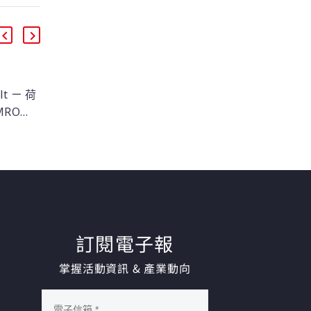
lt ㄧ 荷
從 Let’s Encrypt 憑證政
MRO
策更新，看企業 mTLS
t 打造雲
機密管理
與機器身份治理
Let’s Encrypt 憑證政策
能，再加
更新，將縮短有效期並
crets
限縮 mTLS 預設用途。
安全通訊，
本文說明金融與半導體
前一樣
產業如何面對 Client 憑
加載到
證管理挑戰，並透過
過
IBM HashiCorp Vault
訂閱電子報
了一個統一
建立自動化的機器身份
掌握活動資訊 & 產業動向
庫，並
治理架構。
密政策
用程式