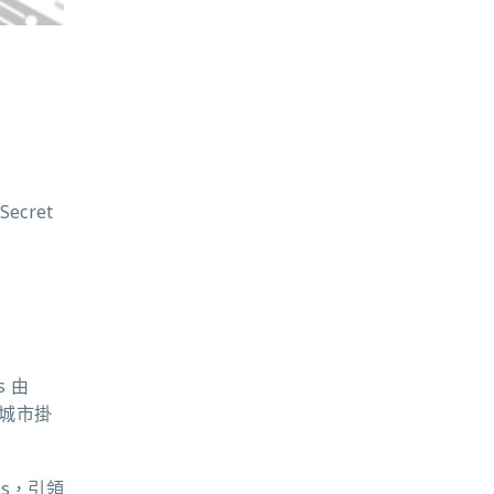
cret
s 由
以城市掛
ps，引領