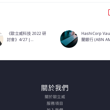
《歐立威科技 2022 研
HashiCorp Vau
討會》4/27 |
蘭銀行 (ABN A
HashiCorp Terraform:
在本次研討會中，
Bank) 與 Vaul
Vault 靈活的
自動化 x 基礎架構即程
HashiCorp 資深解決方
端安全
和 API 加密功
式碼，雲端維運新型態
案工程師，將帶您探討
上其機密導入 (se
基礎架構即程式碼的魅
injector) 和
力，實現雲端基礎架構
讓荷銀可以像以
營運自動化。
輕鬆將應用程式
容器平台上。透
關於我們
Vault，建立
的機密管理資源
關於歐立威
且無需人工將機
服務項目
手動應用於新應
加入我們