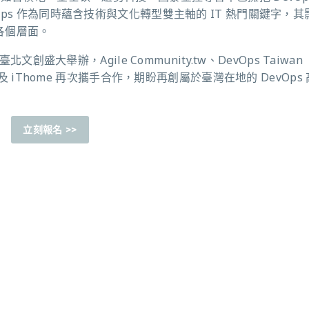
Ops 作為同時蘊含技術與文化轉型雙主軸的 IT 熱門關鍵字，其
各個層面。
4 於臺北文創盛大舉辦，Agile Community.tw、DevOps Taiwan
aipei 以及 iThome 再次攜手合作，期盼再創屬於臺灣在地的 DevOps
立刻報名
>>