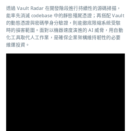
透過 Vault Radar 在開發階段進行持續性的源碼掃描，
能率先消滅 codebase 中的靜態殭屍憑證；再搭配 Vault
的動態憑證與密碼學身分驗證，則能徹底限縮系統受駭
時的損害範圍。面對以機器速度演進的 AI 威脅，用自動
化工具取代人工作業，是確保企業架構維持韌性的必要
維運投資。