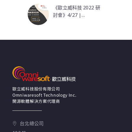
《歐立威科技 2022 研
討會》4/27 |
HashiCorp Terraform:
在本次研討會中，
自動化 x 基礎架構即程
HashiCorp 資深解決方
式碼，雲端維運新型態
案工程師，將帶您探討
基礎架構即程式碼的魅
力，實現雲端基礎架構
營運自動化。
歐立威科技股份有限公司
Omniwaresoft Technology Inc.
開源軟體解決方案代理商
台北總公司