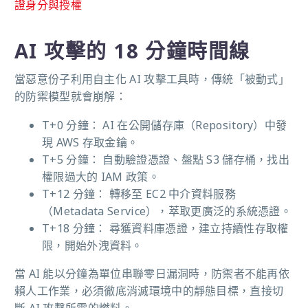
證身分與授權
AI 攻擊的 18 分鐘時間線
當惡意份子利用自主化 AI 攻擊工具時，傳統「被動式」
的防禦模型就會崩解：
T+0 分鐘： AI 在公開儲存庫（Repository）中發
現 AWS 存取金鑰。
T+5 分鐘： 自動驗證憑證、盤點 S3 儲存桶，找出
權限過大的 IAM 政策。
T+12 分鐘： 轉移至 EC2 中介資料服務
（Metadata Service），萃取更廣泛的系統憑證。
T+18 分鐘： 尋獲資料庫憑證，建立持續性存取權
限，開始外洩資料。
當 AI 能以分鐘為單位串聯零日漏洞時，防禦者不能再依
賴人工作業，必須徹底消滅環境中的靜態目標，直接切