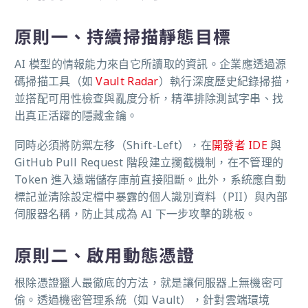
原則一、持續掃描靜態目標
AI 模型的情報能力來自它所讀取的資訊。企業應透過源
碼掃描工具（如
Vault Radar
）執行深度歷史紀錄掃描，
並搭配可用性檢查與亂度分析，精準排除測試字串、找
出真正活躍的隱藏金鑰。
同時必須將防禦左移（Shift-Left），在
開發者 IDE
與
GitHub Pull Request 階段建立攔截機制，在不管理的
Token 進入遠端儲存庫前直接阻斷。此外，系統應自動
標記並清除設定檔中暴露的個人識別資料（PII）與內部
伺服器名稱，防止其成為 AI 下一步攻擊的跳板。
原則二、啟用動態憑證
根除憑證獵人最徹底的方法，就是讓伺服器上無機密可
偷。透過機密管理系統（如 Vault），針對雲端環境