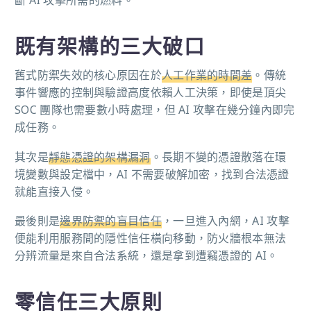
斷 AI 攻擊所需的燃料。
既有架構的三大破口
舊式防禦失效的核心原因在於
人工作業的時間差
。傳統
事件響應的控制與驗證高度依賴人工決策，即使是頂尖
SOC 團隊也需要數小時處理，但 AI 攻擊在幾分鐘內即完
成任務。
其次是
靜態憑證的架構漏洞
。長期不變的憑證散落在環
境變數與設定檔中，AI 不需要破解加密，找到合法憑證
就能直接入侵。
最後則是
邊界防禦的盲目信任
，一旦進入內網，AI 攻擊
便能利用服務間的隱性信任橫向移動，防火牆根本無法
分辨流量是來自合法系統，還是拿到遭竊憑證的 AI。
零信任三大原則