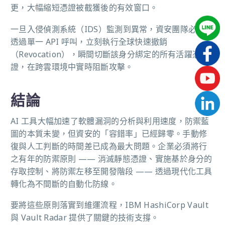
更，大幅縮短憑證被截獲後的有效窗口。
一旦入侵偵測系統（IDS）監測到異常，資安團隊必須能
透過單一 API 呼叫，立刻執行全球快速撤銷
（Revocation），瞬間切斷該身分綁定的所有活躍憑
證，在跨雲環境中實時阻斷攻擊。
結論
AI 工具大幅加速了軟體漏洞的分析與利用速度，防禦藍
圖的本質未變，但資安的「容錯率」已經歸零。手動修
復與人工判斷的時間差已成為最大問題。企業必須將行
之有年的防禦原則 —— 消滅靜態憑證、實施基於身分的
存取控制、將防禦左移至開發階段 —— 透過現代化工具
轉化為不間斷的自動化防線。
要將這些原則落實到維運流程，IBM HashiCorp Vault
與 Vault Radar 提供了關鍵的技術支撐。