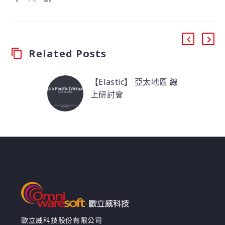
Related Posts
【Elastic】 亞太地區 線
上研討會
Elastic可用於企業搜
索、數據洞察及資訊安
全本次線上研討會中您
將了解 Elasticsearch、
Kibana、Beats 和
Logstash，並向 Elastic
的專家學習現場將有跨
集群複製和凍結索引等
新功能的分享與演示。
Elastic {ON} 研討會讓
歐立威科技股份有限公司