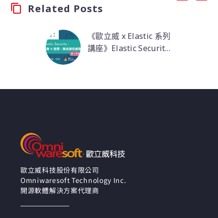
Related Posts
《歐立威 x Elastic 系列
講座》Elastic Security
: 監測 x 告警，揪出潛在
本場活動將介紹「資訊
威脅！
安全 – Elastic
Security」，Elastic 參
與多年 MITRE ATT&CK
評比，提供企業專業的
資訊安全防護，融合了
機器學習（Machine
Learning）邁向 AI
Security 自動化。
歐立威科技股份有限公司
Omniwaresoft Technology Inc.
開源軟體解決方案代理商