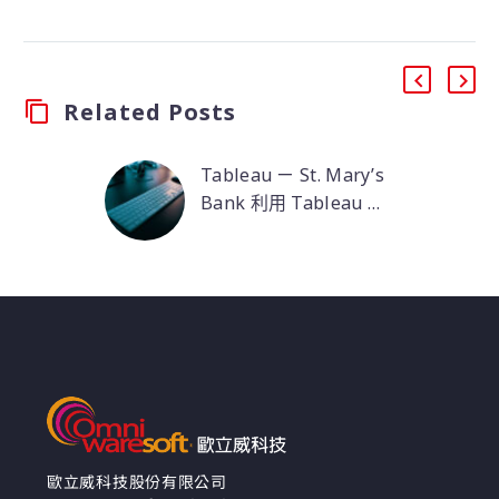
Related Posts
Tableau ㄧ St. Mary’s
Bank 利用 Tableau 分
析整合數據
聖瑪麗銀行通過
Tableau 和 AWS 的雲
驅動分析整合數據，產
生了以下三大優點 :1. 使
用 Tableau 解決了近
40,000 個數據錯誤2. 在
所有信用合作社員工中
實現了 80% 以上的
Tableau 採用率3. 通過
自動報告每週節省了約
歐立威科技股份有限公司