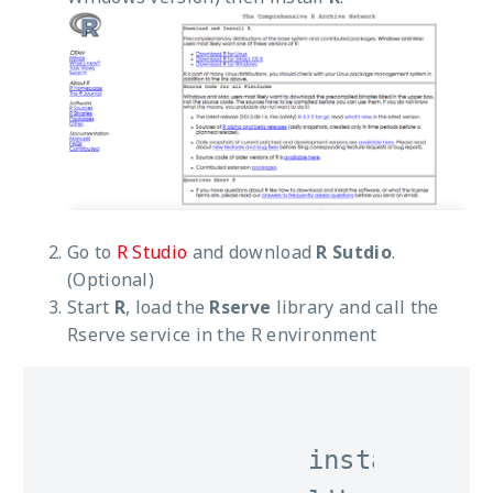
Go to
R Studio
and download
R Sutdio
.
(Optional)
Start
R
, load the
Rserve
library and call the
Rserve service in the R environment
            install.pack