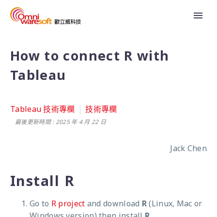
How to connect R with
Tableau
Tableau 技術專欄
技術專欄
最後更新時間 : 2025 年 4 月 22 日
Jack Chen
Install R
Go to
R project
and download
R
(Linux, Mac or
Windows version) then install
R
.