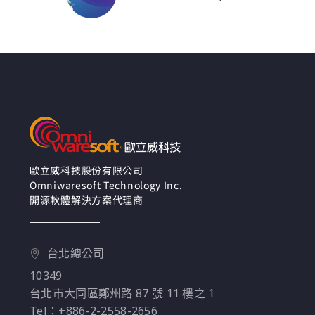
Tableau小教室 – 地圖
透過參數及進階功能的
功能與進階應用
應用，使我們得以透過
地圖資料發現數據的變
化，進一步快速作出反
應，提高決策速度與準
確性
歐立威科技股份有限公司
Omniwaresoft Technology Inc.
開源軟體解決方案代理商
台北總公司
10349
台北市大同區鄭州路 87 號 11 樓之 1
Tel：+886-2-2558-2656