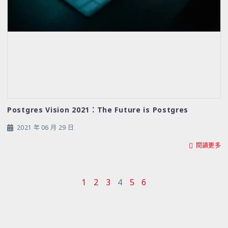
Postgres Vision 2021：The Future is Postgres
2021 年 06 月 29 日
閱讀更多
1
2
3
4
5
6