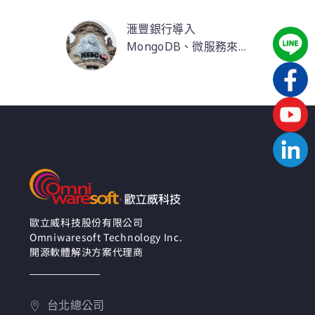
滙豐銀行導入
MongoDB、微服務來達
成數位化轉型
數位化革新改變銀行的
營運生態。營運據點遍
佈世界各地的滙豐銀
行，擁有全球超過五千
萬名客戶，因此數位化
的管理客戶及營運資料
已成為勢在必行的趨
勢。依據董事會的討
論，將「更簡單、更
好、更快」訂為數位化
歐立威科技股份有限公司
Omniwaresoft Technology Inc.
轉型目標。滙豐部署
開源軟體解決方案代理商
MongoDB來簡化、整
合、管理複雜的公司資
料，協助滙豐銀行有效
台北總公司
率提升其在個人及企業